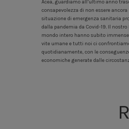
Acea, guardiamo all’ultimo anno tras
poter contrastare la pandemi
consapevolezza di non essere ancora u
sconfiggerla, grazie all’impegno c
situazione di emergenza sanitaria pr
comunita scientifica e di tutti coloro c
dalla pandemia da Covid-19. Il nostro 
lavorato per sostenerla, ed osserviamo
mondo intero hanno subito immense 
seriamente provato ma non prostr
vite umane e tutti noi ci confrontiam
contrario, desideroso di ripartire con nuo
quotidianamente, con le conseguenze
economiche generate dalle circostanz
R