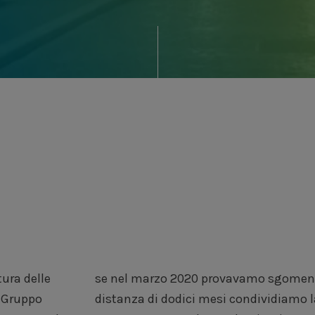
tura delle
mento, a
l Gruppo
iducia di