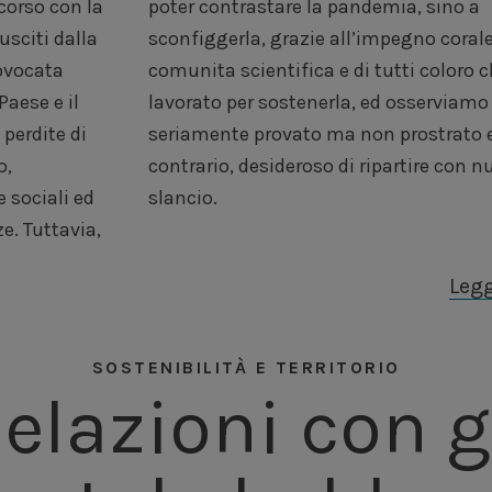
corso con la
a, sino a
sciti dalla
orale della
ovocata
he hanno
Paese e il
 un Paese
perdite di
ato e, al
o,
vo
 sociali ed
slancio.
e. Tuttavia,
Legg
SOSTENIBILITÀ E TERRITORIO
elazioni con g