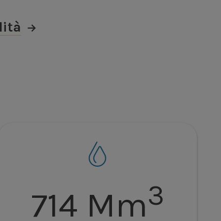
lità
3
714 Mm