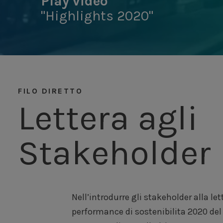
Play video
"Highlights 2020"
FILO DIRETTO
Lettera agli
Stakeholder
Nell’introdurre gli stakeholder alla let
se nel marzo 2020 provavamo sgo
performance di sostenibilita 2020 de
distanza di dodici mesi condividiamo la f