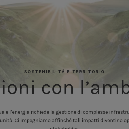
SOSTENIBILITÀ E TERRITORIO
ioni con l’am
ua e l’energia richiede la gestione di complesse infrastrut
nità. Ci impegniamo affinché tali impatti diventino oppo
stakeholder.