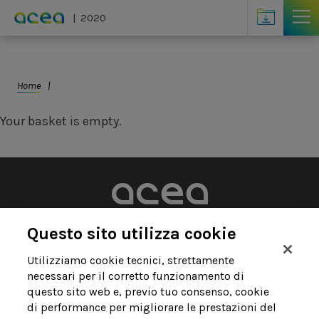
Skip to main content
Altri contenuti
2020
You are here
Home
Your basket is empty.
© Acea Spa - p.le Ostiense 2 - 00154 Roma
Questo sito utilizza cookie
Tel 06 57991 - P.IVA 05394801004
Utilizziamo cookie tecnici, strettamente
necessari per il corretto funzionamento di
questo sito web e, previo tuo consenso, cookie
di performance per migliorare le prestazioni del