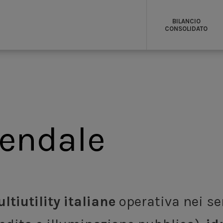
Relazioni con gli stakeholder
BILANCIO
CONSOLIDATO
iendale
ltiutility italiane
operativa nei se