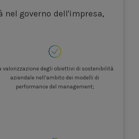
 ricerca
estione
del servizio di rete
 e mobility
con installazione
colonnine
e
servizi
à nel governo dell'impresa,
ustriali
rgy efficiency
 Comp
” con impianto gestito in remoto tramite
ppata da Acea
a valorizzazione degli obiettivi di sostenibilità
aziendale nell’ambito dei modelli di
nti fotovoltaici e solari termici residenziale
performance del management;