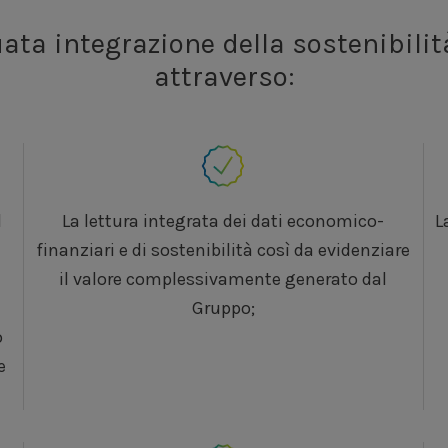
sviluppo di un
Polo di
ceneri)
nuova
Centrale di g
sviluppo del
segmento
ta integrazione della sostenibilit
a valore aggiunto
sviluppo
sinergie ind
attraverso:
offerta
servizi di ene
installazione “
Smart
piattaforma IoT svilu
l
La lettura integrata dei dati economico-
L
finanziari e di sostenibilità così da evidenziare
installazione di
impia
il valore complessivamente generato dal
Gruppo;
o
e